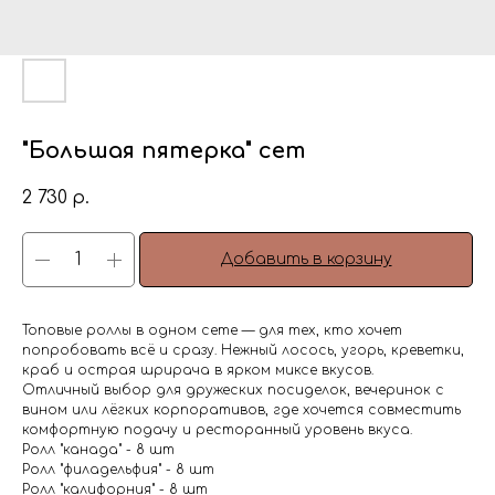
"Большая пятерка" сет
2 730
р.
Добавить в корзину
Топовые роллы в одном сете — для тех, кто хочет
попробовать всё и сразу. Нежный лосось, угорь, креветки,
краб и острая шрирача в ярком миксе вкусов.
Отличный выбор для дружеских посиделок, вечеринок с
вином или лёгких корпоративов, где хочется совместить
комфортную подачу и ресторанный уровень вкуса.
Ролл "канада" - 8 шт
Ролл "филадельфия" - 8 шт
Ролл "калифорния" - 8 шт