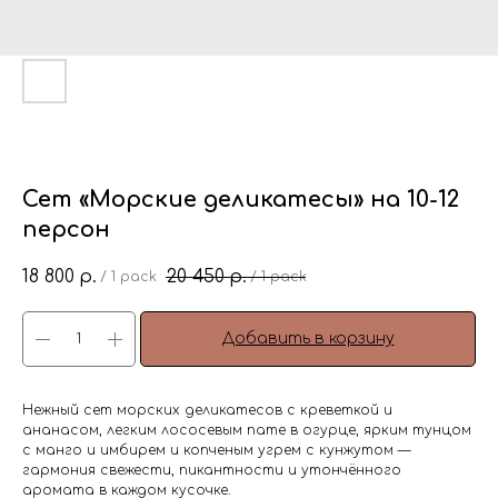
Сет «Морские деликатесы» на 10-12
персон
18 800
20 450
р.
р.
/
1 pack
/
1 pack
Добавить в корзину
Нежный сет морских деликатесов с креветкой и
ананасом, легким лососевым пате в огурце, ярким тунцом
с манго и имбирем и копченым угрем с кунжутом —
гармония свежести, пикантности и утончённого
аромата в каждом кусочке.