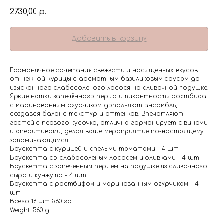
2730,00
р.
Добавить в корзину
Гармоничное сочетание свежести и насыщенных вкусов:
от нежной курицы с ароматным базиликовым соусом до
изысканного слабосолёного лосося на сливочной подушке.
Яркие нотки запечённого перца и пикантность ростбифа
с маринованным огурчиком дополняют ансамбль,
создавая баланс текстур и оттенков. Впечатляют
гостей с первого кусочка, отлично гармонирует с винами
и аперитивами, делая ваше мероприятие по-настоящему
запоминающимся.
Брускетта с курицей и спелыми томатами - 4 шт
Брускетта со слабосолёным лососем и оливками - 4 шт
Брускетта с запечённым перцем на подушке из сливочного
сыра и кунжута - 4 шт
Брускетта с ростбифом и маринованным огурчиком - 4
шт
Всего 16 шт 560 гр.
Weight: 560 g