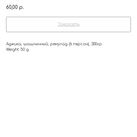
60,00
р.
Заказать
Аджика, шашлычный, ремулад (6 персон), 300гр
Weight: 50 g