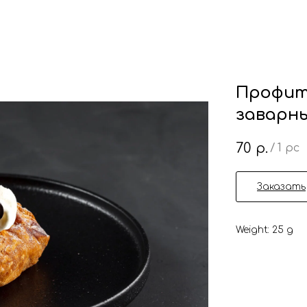
Профит
заварн
70
р.
/
1 pc
Заказать
Weight: 25 g