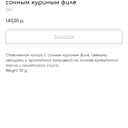
сочным куриным филе
SKU:
140,00
р.
Заказать
Стеклянная лапша с сочным куриным филе, свежими
овощами и ароматной заправкой на основе кунжутного
масла и азиатского соуса.
Weight: 50 g