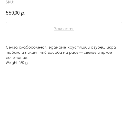
SKU:
550,00
р.
Заказать
Семга слабосолёная, эдамаме, хрустящий огурец, икра
тобико и пикантный васаби на рисе — свежее и яркое
сочетание.
Weight: 160 g