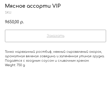
Мясное ассорти VIP
SKU:
9650,00
р.
Заказать
Тонко нарезанный ростбиф, нежный сыровяленый окорок,
ароматная вяленая говядина и запечённая утиная грудка.
Подаётся с ягодным соусом и сливочным хреном.
Weight: 750 g