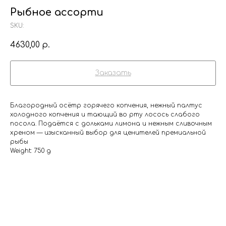
Рыбное ассорти
SKU:
4630,00
р.
Заказать
Благородный осётр горячего копчения, нежный палтус
холодного копчения и тающий во рту лосось слабого
посола. Подаётся с дольками лимона и нежным сливочным
хреном — изысканный выбор для ценителей премиальной
рыбы
Weight: 750 g