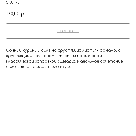
SKU:
70
170,00
р.
Заказать
Сочный куриный филе на хрустящих листьях романо, с
хрустящими крутонами, тёртым пармезаном и
классической заправкой «Цезарь». Идеальное сочетание
свежести и насыщенного вкуса.