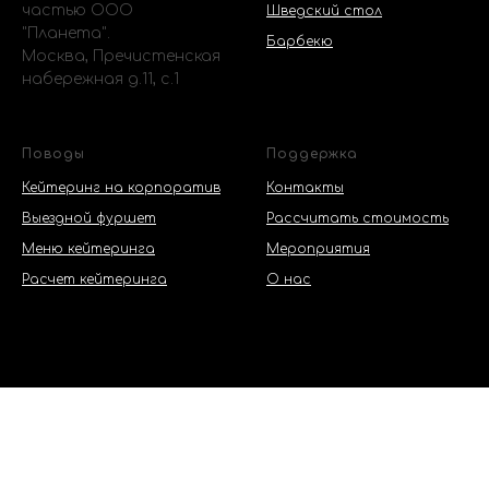
частью ООО
Шведский стол
"Планета".
Барбекю
Москва, Пречистенская
набережная д.11, с.1
Поводы
Поддержка
Кейтеринг на корпоратив
Контакты
Выездной фуршет
Рассчитать стоимость
Меню кейтеринга
Мероприятия
Расчет кейтеринга
О нас